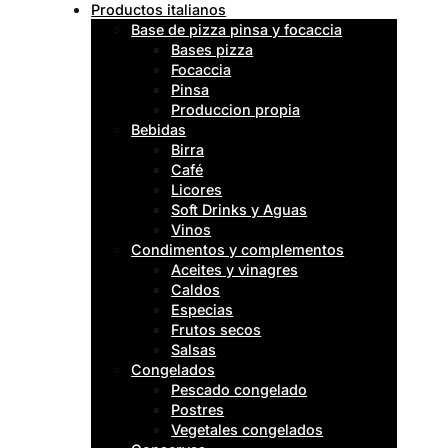
Productos italianos
Base de pizza pinsa y focaccia
Bases pizza
Focaccia
Pinsa
Produccion propia
Bebidas
Birra
Café
Licores
Soft Drinks y Aguas
Vinos
Condimentos y complementos
Aceites y vinagres
Caldos
Especias
Frutos secos
Salsas
Congelados
Pescado congelado
Postres
Vegetales congelados