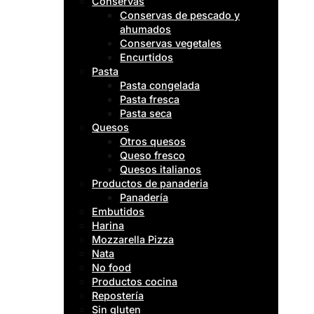
Conservas
Conservas de pescado y
ahumados
Conservas vegetales
Encurtidos
Pasta
Pasta congelada
Pasta fresca
Pasta seca
Quesos
Otros quesos
Queso fresco
Quesos italianos
Productos de panaderia
Panadería
Embutidos
Harina
Mozzarella Pizza
Nata
No food
Productos cocina
Repostería
Sin gluten