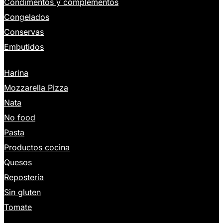
Condimentos y complementos
Congelados
Conservas
Embutidos
Harina
Mozzarella Pizza
Nata
No food
Pasta
Productos cocina
Quesos
Repostería
Sin gluten
Tomate