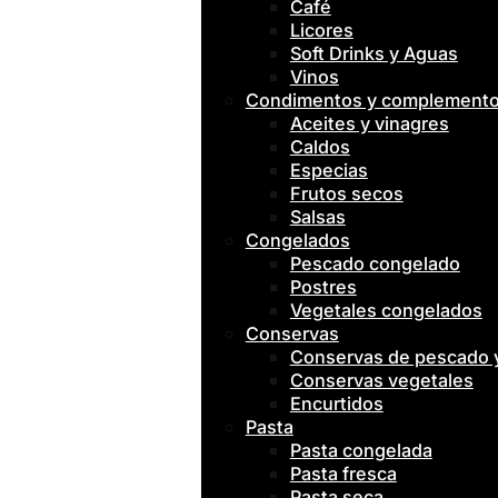
Café
Licores
Soft Drinks y Aguas
Vinos
Condimentos y complement
Aceites y vinagres
Caldos
Especias
Frutos secos
Salsas
Congelados
Pescado congelado
Postres
Vegetales congelados
Conservas
Conservas de pescado
Conservas vegetales
Encurtidos
Pasta
Pasta congelada
Pasta fresca
Pasta seca