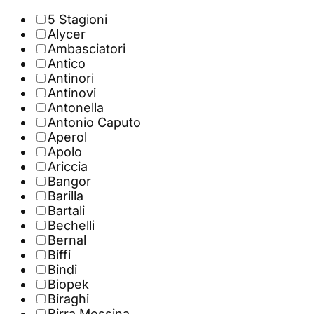
5 Stagioni
Alycer
Ambasciatori
Antico
Antinori
Antinovi
Antonella
Antonio Caputo
Aperol
Apolo
Ariccia
Bangor
Barilla
Bartali
Bechelli
Bernal
Biffi
Bindi
Biopek
Biraghi
Birra Messina