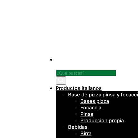
Búsqueda
de
productos
Productos italianos
Base de pizza pinsa y focacc
Bases pizza
Focaccia
Pinsa
Produccion propia
Bebidas
Birra