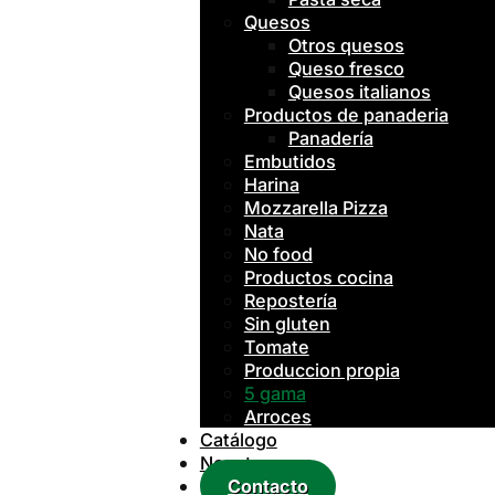
Quesos
Otros quesos
Queso fresco
Quesos italianos
Productos de panaderia
Panadería
Embutidos
Harina
Mozzarella Pizza
Nata
No food
Productos cocina
Repostería
Sin gluten
Tomate
Produccion propia
5 gama
Arroces
Catálogo
Nosotros
Contacto