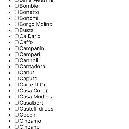
Bombieri
Bonetto
Bonomi
Borgo Molino
Busta
Ca Dario
Caffo
Campanini
Campari
Cannoli
Cantadora
Canuti
Caputo
Carte D'Or
Casa Coller
Casa Modena
Casalbert
Castelli di Jesi
Cecchi
Cinzamo
Cinzano