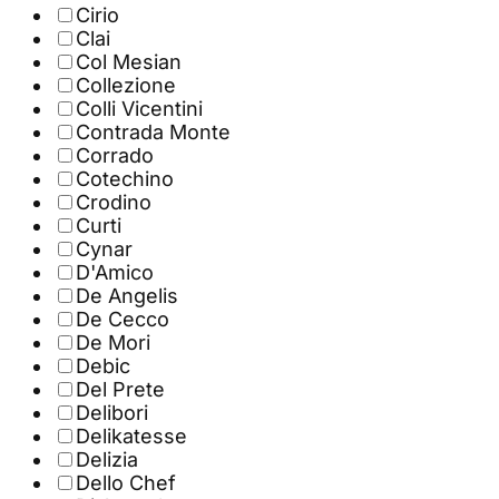
Cirio
Clai
Col Mesian
Collezione
Colli Vicentini
Contrada Monte
Corrado
Cotechino
Crodino
Curti
Cynar
D'Amico
De Angelis
De Cecco
De Mori
Debic
Del Prete
Delibori
Delikatesse
Delizia
Dello Chef