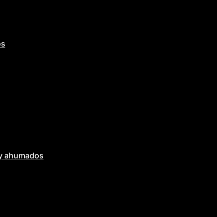
os
 y ahumados