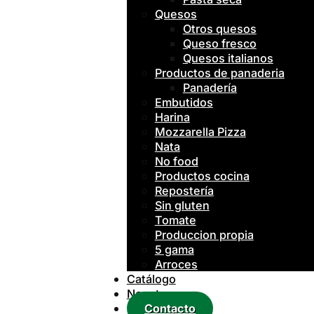
Quesos
Otros quesos
Queso fresco
Quesos italianos
Productos de panaderia
Panadería
Embutidos
Harina
Mozzarella Pizza
Nata
No food
Productos cocina
Repostería
Sin gluten
Tomate
Produccion propia
5 gama
Arroces
Catálogo
Nosotros
Contacto