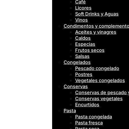
Café
Licores
Soft Drinks y Aguas
Vinos
Condimentos y complement
Aceites y vinagres
Caldos
Especias
Frutos secos
Salsas
Congelados
Pescado congelado
Postres
Vegetales congelados
Conservas
Conservas de pescado
Conservas vegetales
Encurtidos
Pasta
Pasta congelada
Pasta fresca
Pasta seca