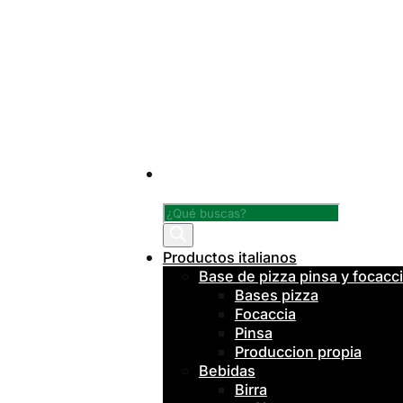
Búsqueda
de
productos
Productos italianos
Base de pizza pinsa y focacc
Bases pizza
Focaccia
Pinsa
Produccion propia
Bebidas
Birra