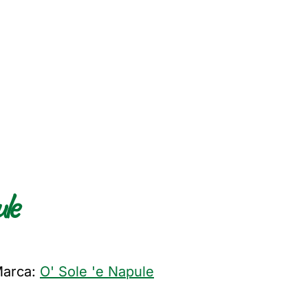
le
arca:
O' Sole 'e Napule