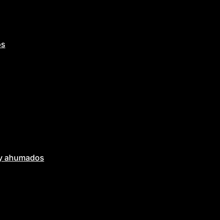
os
 y ahumados