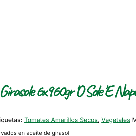
 Girasole 6x960gr 'O Sole 'E Napu
iquetas:
Tomates Amarillos Secos
,
Vegetales
M
vados en aceite de girasol