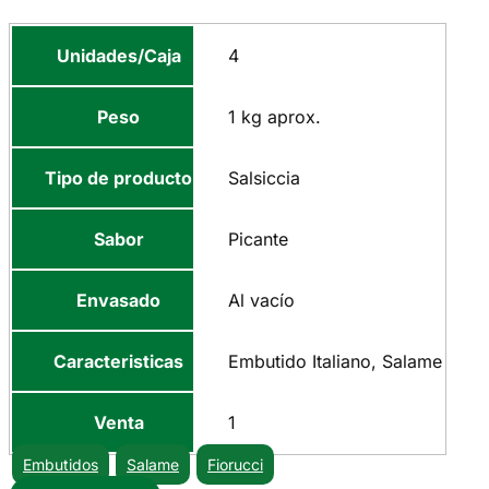
Unidades/Caja
4
Peso
1 kg aprox.
Tipo de producto
Salsiccia
Sabor
Picante
Envasado
Al vacío
Caracteristicas
Embutido Italiano, Salame
Venta
1
Embutidos
Salame
Fiorucci