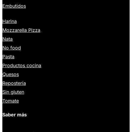
Embutidos
Harina
Mozzarella Pizza
Nata
No food
Pasta
Productos cocina
Quesos
Repostería
Sin gluten
Tomate
Saber más