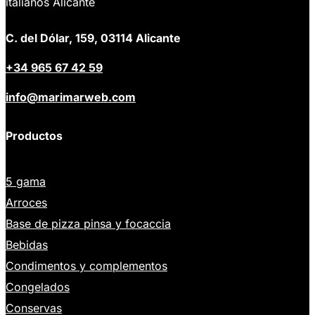
italianos Alicante
C. del Dólar, 159, 03114 Alicante
+34 965 67 42 59
info@marimarweb.com
Productos
5 gama
Arroces
Base de pizza pinsa y focaccia
Bebidas
Condimentos y complementos
Congelados
Conservas