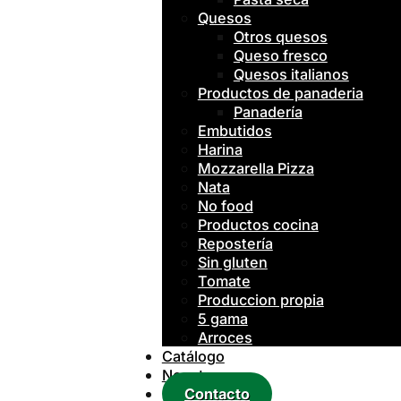
Quesos
Otros quesos
Queso fresco
Quesos italianos
Productos de panaderia
Panadería
Embutidos
Harina
Mozzarella Pizza
Nata
No food
Productos cocina
Repostería
Sin gluten
Tomate
Produccion propia
5 gama
Arroces
Catálogo
Nosotros
Contacto