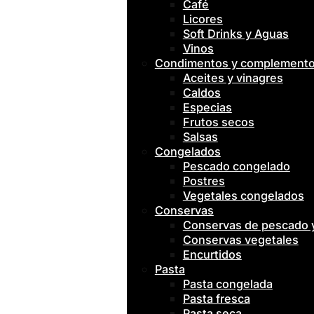
Café
Licores
Soft Drinks y Aguas
Vinos
Condimentos y complement
Aceites y vinagres
Caldos
Especias
Frutos secos
Salsas
Congelados
Pescado congelado
Postres
Vegetales congelados
Conservas
Conservas de pescado
Conservas vegetales
Encurtidos
Pasta
Pasta congelada
Pasta fresca
Pasta seca