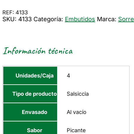
REF: 4133
SKU:
4133
Categoría:
Embutidos
Marca:
Sorre
Información técnica
Unidades/Caja
4
Tipo de producto
Salsiccia
Envasado
Al vacío
Sabor
Picante