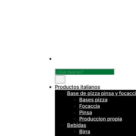
Búsqueda
de
productos
Productos italianos
Base de pizza pinsa y focacc
Bases pizza
Focaccia
Pinsa
Produccion propia
Bebidas
Birra