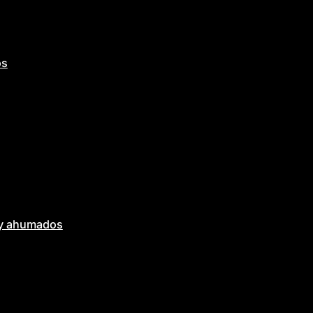
os
 y ahumados