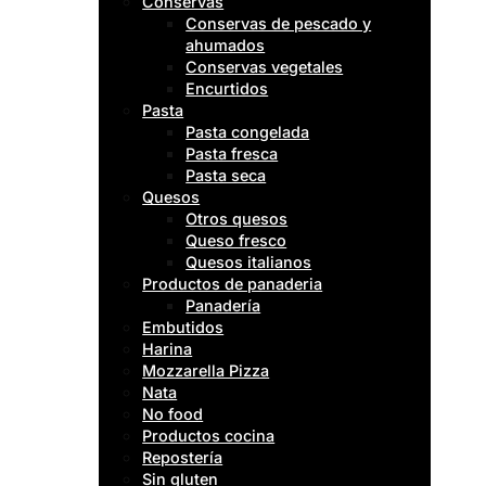
Conservas
Conservas de pescado y
ahumados
Conservas vegetales
Encurtidos
Pasta
Pasta congelada
Pasta fresca
Pasta seca
Quesos
Otros quesos
Queso fresco
Quesos italianos
Productos de panaderia
Panadería
Embutidos
Harina
Mozzarella Pizza
Nata
No food
Productos cocina
Repostería
Sin gluten