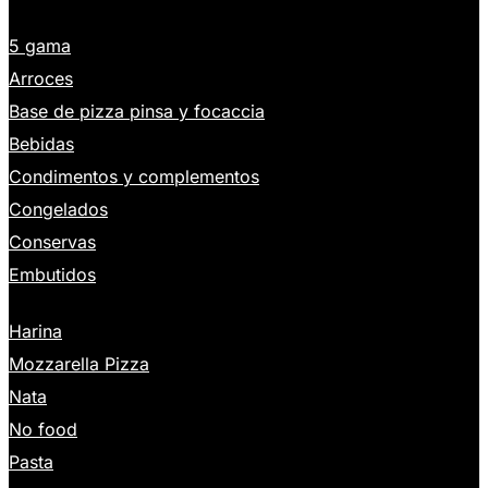
5 gama
Arroces
Base de pizza pinsa y focaccia
Bebidas
Condimentos y complementos
Congelados
Conservas
Embutidos
Harina
Mozzarella Pizza
Nata
No food
Pasta