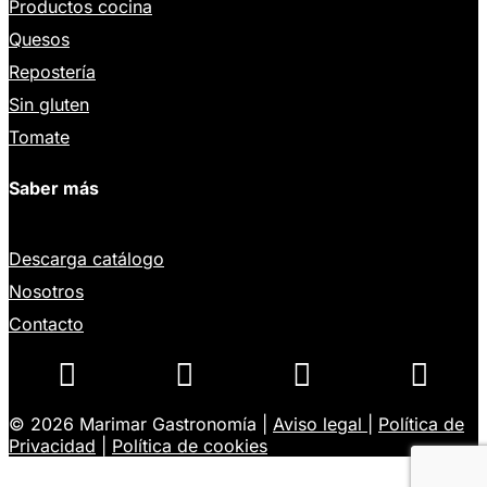
Productos cocina
Quesos
Repostería
Sin gluten
Tomate
Saber más
Descarga catálogo
Nosotros
Contacto




© 2026 Marimar Gastronomía |
Aviso legal
|
Política de
Privacidad
|
Política de cookies