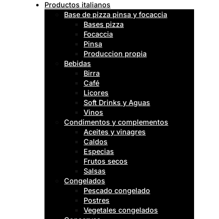
Productos italianos
Base de pizza pinsa y focaccia
Bases pizza
Focaccia
Pinsa
Produccion propia
Bebidas
Birra
Café
Licores
Soft Drinks y Aguas
Vinos
Condimentos y complementos
Aceites y vinagres
Caldos
Especias
Frutos secos
Salsas
Congelados
Pescado congelado
Postres
Vegetales congelados