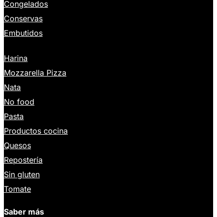
Congelados
Conservas
Embutidos
Harina
Mozzarella Pizza
Nata
No food
Pasta
Productos cocina
Quesos
Repostería
Sin gluten
Tomate
Saber más