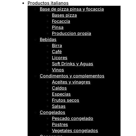
Productos italianos
Base de pizza pinsa y focaccia
Bases pizza
Focaccia
Pinsa
Produccion propia
Bebidas
Birra
Café
Licores
Soft Drinks y Aguas
Vinos
Condimentos y complementos
Aceites y vinagres
Caldos
Especias
Frutos secos
Salsas
Congelados
Pescado congelado
Postres
Vegetales congelados