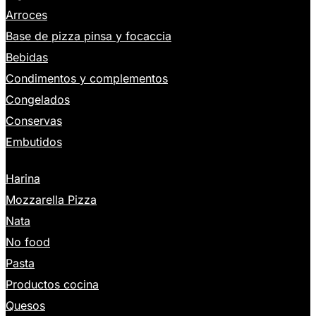
Arroces
Base de pizza pinsa y focaccia
Bebidas
Condimentos y complementos
Congelados
Conservas
Embutidos
Harina
Mozzarella Pizza
Nata
No food
Pasta
Productos cocina
Quesos