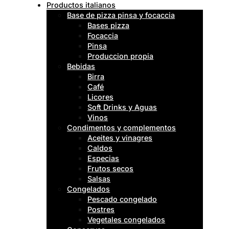
Productos italianos
Base de pizza pinsa y focaccia
Bases pizza
Focaccia
Pinsa
Produccion propia
Bebidas
Birra
Café
Licores
Soft Drinks y Aguas
Vinos
Condimentos y complementos
Aceites y vinagres
Caldos
Especias
Frutos secos
Salsas
Congelados
Pescado congelado
Postres
Vegetales congelados