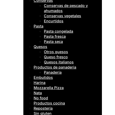
Conservas
Conservas de pescado y
ahumados
Conservas vegetales
Encurtidos
Pasta
Pasta congelada
Pasta fresca
Pasta seca
Quesos
Otros quesos
Queso fresco
Quesos italianos
Productos de panaderia
Panadería
Embutidos
Harina
Mozzarella Pizza
Nata
No food
Productos cocina
Repostería
Sin gluten