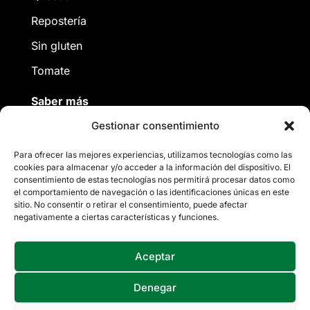
Repostería
Sin gluten
Tomate
Saber más
Gestionar consentimiento
Descarga catálogo
Para ofrecer las mejores experiencias, utilizamos tecnologías como las
Nosotros
cookies para almacenar y/o acceder a la información del dispositivo. El
consentimiento de estas tecnologías nos permitirá procesar datos como
Contacto
el comportamiento de navegación o las identificaciones únicas en este
sitio. No consentir o retirar el consentimiento, puede afectar



negativamente a ciertas características y funciones.

Aceptar
© 2026 Marimar Gastronomía |
Aviso legal
|
Denegar
Política de Privacidad
|
Política de cookies