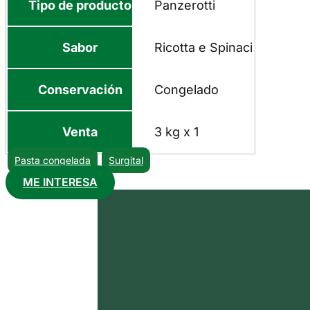
Tipo de producto
Panzerotti
Sabor
Ricotta e Spinaci
Conservación
Congelado
Venta
3 kg x 1
Pasta congelada
Surgital
ME INTERESA