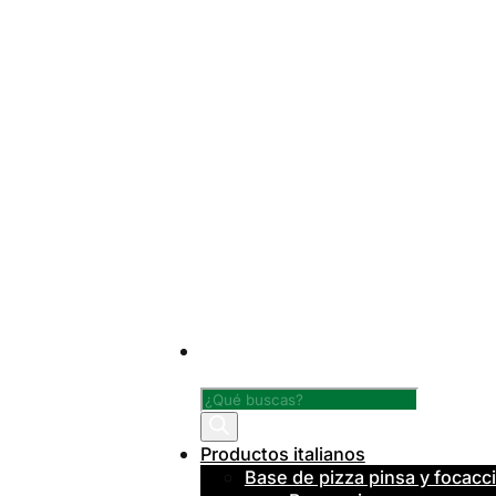
Búsqueda
de
productos
Productos italianos
Base de pizza pinsa y focacc