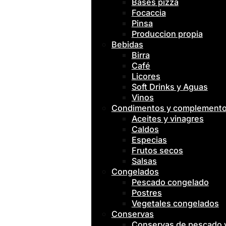
Bases pizza
Focaccia
Pinsa
Produccion propia
Bebidas
Birra
Café
Licores
Soft Drinks y Aguas
Vinos
Condimentos y complement
Aceites y vinagres
Caldos
Especias
Frutos secos
Salsas
Congelados
Pescado congelado
Postres
Vegetales congelados
Conservas
Conservas de pescado