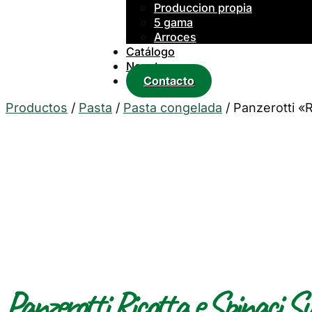
Produccion propia
5 gama
Arroces
Catálogo
Nosotros
Contacto
Productos
/
Pasta
/
Pasta congelada
/
Panzerotti «R
Panzerotti Ricotta e Spinaci Sur