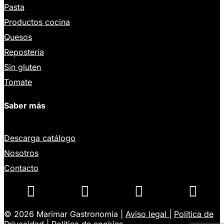
Pasta
Productos cocina
Quesos
Repostería
Sin gluten
Tomate
Saber más
Descarga catálogo
Nosotros
Contacto




© 2026 Marimar Gastronomía |
Aviso legal
|
Política de