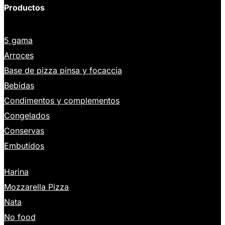
Productos
5 gama
Arroces
Base de pizza pinsa y focaccia
Bebidas
Condimentos y complementos
Congelados
Conservas
Embutidos
Harina
Mozzarella Pizza
Nata
No food