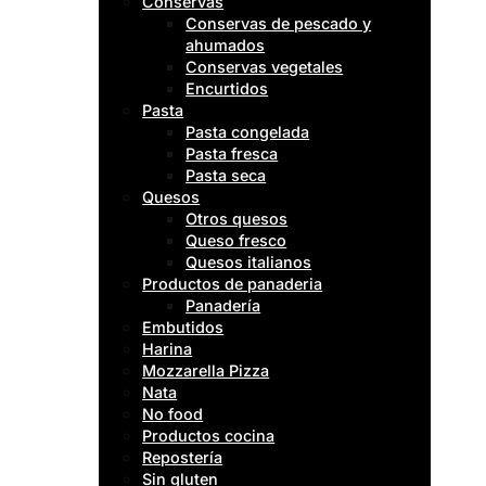
Conservas
Conservas de pescado y
ahumados
Conservas vegetales
Encurtidos
Pasta
Pasta congelada
Pasta fresca
Pasta seca
Quesos
Otros quesos
Queso fresco
Quesos italianos
Productos de panaderia
Panadería
Embutidos
Harina
Mozzarella Pizza
Nata
No food
Productos cocina
Repostería
Sin gluten