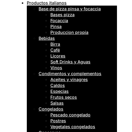
Productos italianos
Base de pizza pinsa y focaccia
Bases pizza
Focaccia
Pinsa
Produccion propia
Bebidas
Birra
Café
Licores
Soft Drinks y Aguas
Vinos
Condimentos y complementos
Aceites y vinagres
Caldos
Especias
Frutos secos
Salsas
Congelados
Pescado congelado
Postres
Vegetales congelados