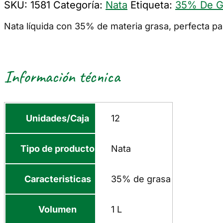
SKU:
1581
Categoría:
Nata
Etiqueta:
35% De G
Nata líquida con 35% de materia grasa, perfecta pa
Información técnica
Unidades/Caja
12
Tipo de producto
Nata
Caracteristicas
35% de grasa
Volumen
1 L