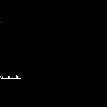
os
 y ahumados