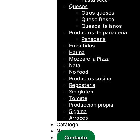
Quesos
Otros quesos
Queso fresco
Quesos italianos
Productos de panaderia
Panadería
Embutidos
Harina
Mozzarella Pizza
Nata
No food
Productos cocina
Repostería
Sin gluten
Tomate
Produccion propia
5 gama
Arroces
Catálogo
Nosotros
Contacto