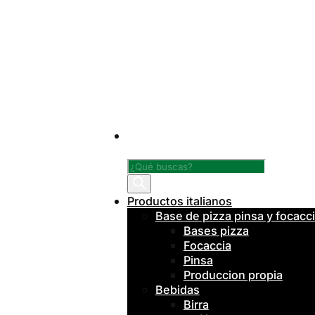
Búsqueda
de
productos
Productos italianos
Base de pizza pinsa y focacc
Bases pizza
Focaccia
Pinsa
Produccion propia
Bebidas
Birra