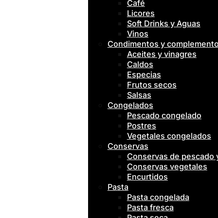
Café
Licores
Soft Drinks y Aguas
Vinos
Condimentos y complement
Aceites y vinagres
Caldos
Especias
Frutos secos
Salsas
Congelados
Pescado congelado
Postres
Vegetales congelados
Conservas
Conservas de pescado
Conservas vegetales
Encurtidos
Pasta
Pasta congelada
Pasta fresca
Pasta seca