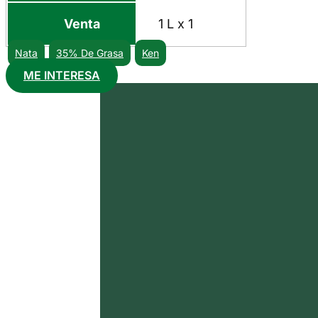
Venta
1 L x 1
Nata
35% De Grasa
Ken
ME INTERESA