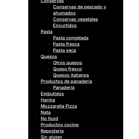
Conservas
Conservas de pescado y
ahumados
Conservas vegetales
Encurtidos
Pasta
Pasta congelada
Pasta fresca
Pasta seca
Quesos
Otros quesos
Queso fresco
Quesos italianos
Productos de panaderia
Panadería
Embutidos
Harina
Mozzarella Pizza
Nata
No food
Productos cocina
Repostería
Sin gluten