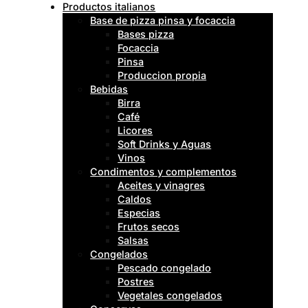
Productos italianos
Base de pizza pinsa y focaccia
Bases pizza
Focaccia
Pinsa
Produccion propia
Bebidas
Birra
Café
Licores
Soft Drinks y Aguas
Vinos
Condimentos y complementos
Aceites y vinagres
Caldos
Especias
Frutos secos
Salsas
Congelados
Pescado congelado
Postres
Vegetales congelados