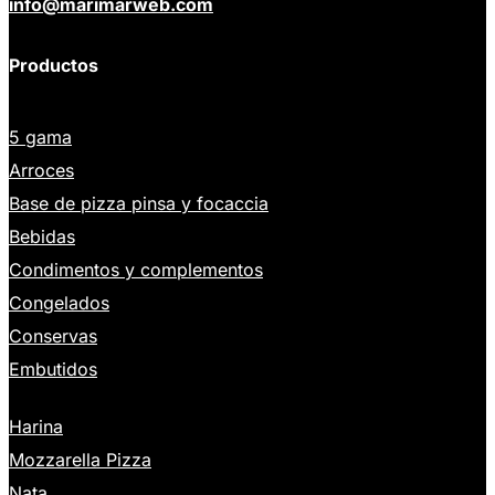
info@marimarweb.com
Productos
5 gama
Arroces
Base de pizza pinsa y focaccia
Bebidas
Condimentos y complementos
Congelados
Conservas
Embutidos
Harina
Mozzarella Pizza
Nata