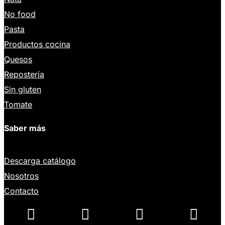
No food
Pasta
Productos cocina
Quesos
Repostería
Sin gluten
Tomate
Saber más
Descarga catálogo
Nosotros
Contacto



