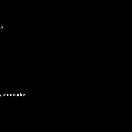
os
 y ahumados