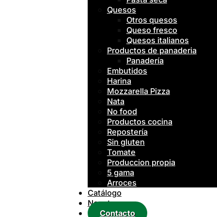
Quesos
Otros quesos
Queso fresco
Quesos italianos
Productos de panaderia
Panadería
Embutidos
Harina
Mozzarella Pizza
Nata
No food
Productos cocina
Repostería
Sin gluten
Tomate
Produccion propia
5 gama
Arroces
Catálogo
Nosotros
Contacto