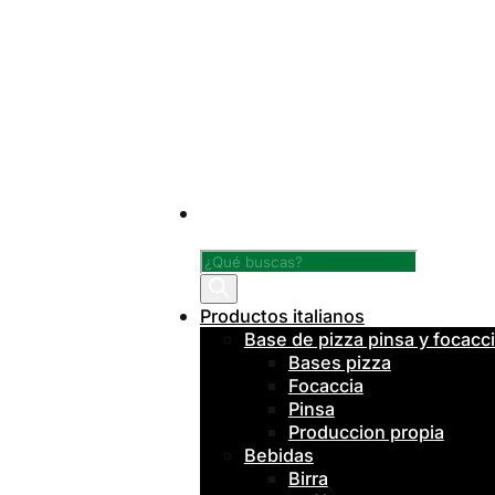
Búsqueda
de
productos
Productos italianos
Base de pizza pinsa y focacc
Bases pizza
Focaccia
Pinsa
Produccion propia
Bebidas
Birra