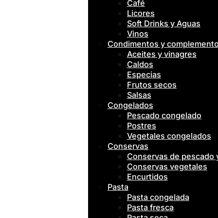
Café
Licores
Soft Drinks y Aguas
Vinos
Condimentos y complement
Aceites y vinagres
Caldos
Especias
Frutos secos
Salsas
Congelados
Pescado congelado
Postres
Vegetales congelados
Conservas
Conservas de pescado
Conservas vegetales
Encurtidos
Pasta
Pasta congelada
Pasta fresca
Pasta seca