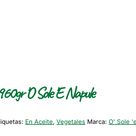
60gr 'O Sole 'E Napule
tiquetas:
En Aceite
,
Vegetales
Marca:
O' Sole '