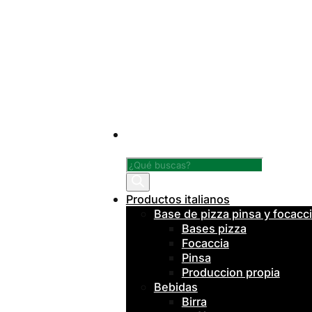
Búsqueda
de
productos
Productos italianos
Base de pizza pinsa y focacc
Bases pizza
Focaccia
Pinsa
Produccion propia
Bebidas
Birra