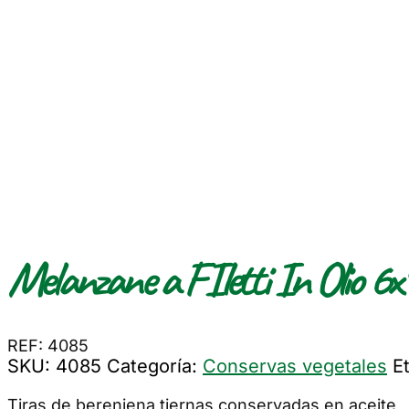
Melanzane a FIletti In Olio 6x9
REF: 4085
SKU:
4085
Categoría:
Conservas vegetales
E
Tiras de berenjena tiernas conservadas en aceite