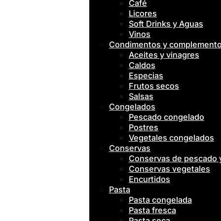
Café
Licores
Soft Drinks y Aguas
Vinos
Condimentos y complement
Aceites y vinagres
Caldos
Especias
Frutos secos
Salsas
Congelados
Pescado congelado
Postres
Vegetales congelados
Conservas
Conservas de pescado
Conservas vegetales
Encurtidos
Pasta
Pasta congelada
Pasta fresca
Pasta seca