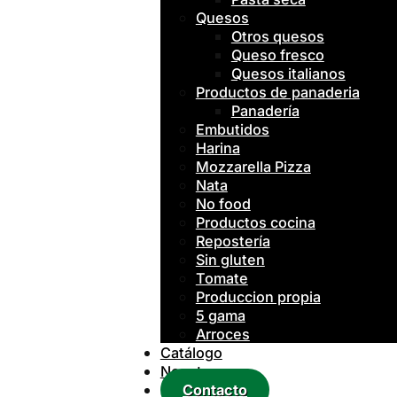
Quesos
Otros quesos
Queso fresco
Quesos italianos
Productos de panaderia
Panadería
Embutidos
Harina
Mozzarella Pizza
Nata
No food
Productos cocina
Repostería
Sin gluten
Tomate
Produccion propia
5 gama
Arroces
Catálogo
Nosotros
Contacto