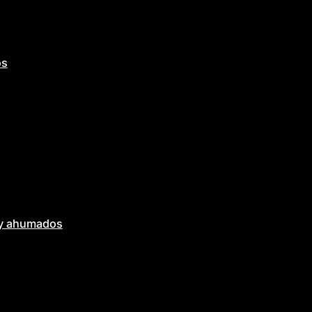
os
 y ahumados