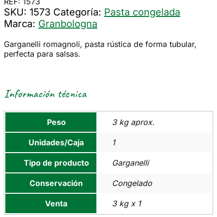
REF: 1573
SKU:
1573
Categoría:
Pasta congelada
Marca:
Granbologna
Garganelli romagnoli, pasta rústica de forma tubular,
perfecta para salsas.
Información técnica
Peso
3 kg aprox.
Unidades/Caja
1
Tipo de producto
Garganelli
Conservación
Congelado
Venta
3 kg x 1