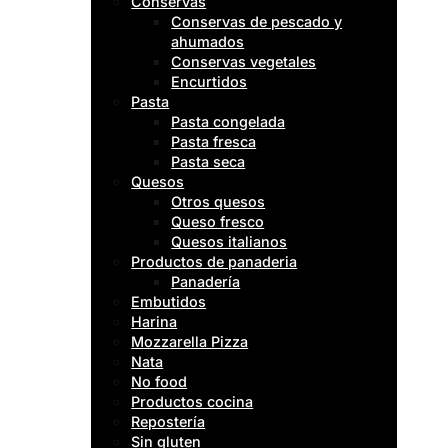
Conservas
Conservas de pescado y
ahumados
Conservas vegetales
Encurtidos
Pasta
Pasta congelada
Pasta fresca
Pasta seca
Quesos
Otros quesos
Queso fresco
Quesos italianos
Productos de panaderia
Panadería
Embutidos
Harina
Mozzarella Pizza
Nata
No food
Productos cocina
Repostería
Sin gluten