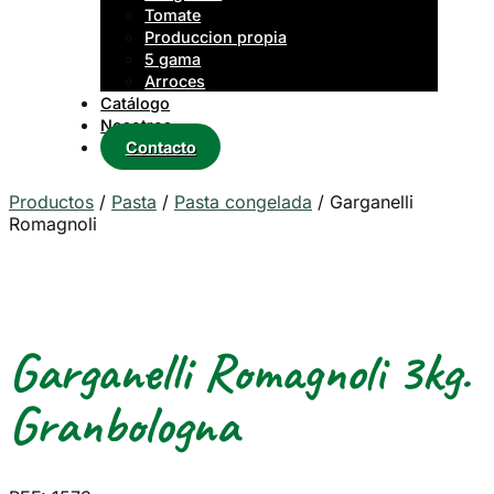
Tomate
Produccion propia
5 gama
Arroces
Catálogo
Nosotros
Contacto
Productos
/
Pasta
/
Pasta congelada
/
Garganelli
Romagnoli
Garganelli Romagnoli 3kg.
Granbologna