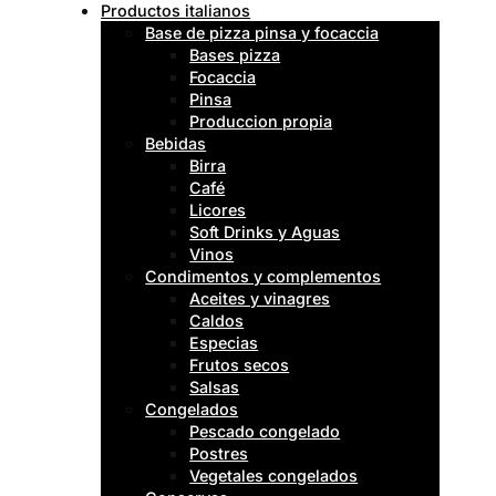
Productos italianos
Base de pizza pinsa y focaccia
Bases pizza
Focaccia
Pinsa
Produccion propia
Bebidas
Birra
Café
Licores
Soft Drinks y Aguas
Vinos
Condimentos y complementos
Aceites y vinagres
Caldos
Especias
Frutos secos
Salsas
Congelados
Pescado congelado
Postres
Vegetales congelados