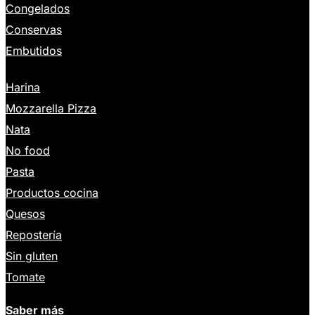
Congelados
Conservas
Embutidos
Harina
Mozzarella Pizza
Nata
No food
Pasta
Productos cocina
Quesos
Repostería
Sin gluten
Tomate
Saber más