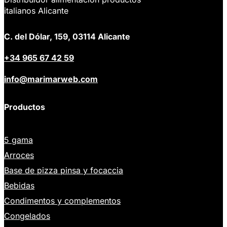
italianos Alicante
C. del Dólar, 159, 03114 Alicante
+34 965 67 42 59
info@marimarweb.com
Productos
5 gama
Arroces
Base de pizza pinsa y focaccia
Bebidas
Condimentos y complementos
Congelados