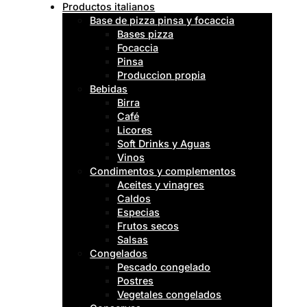
Productos italianos
Base de pizza pinsa y focaccia
Bases pizza
Focaccia
Pinsa
Produccion propia
Bebidas
Birra
Café
Licores
Soft Drinks y Aguas
Vinos
Condimentos y complementos
Aceites y vinagres
Caldos
Especias
Frutos secos
Salsas
Congelados
Pescado congelado
Postres
Vegetales congelados