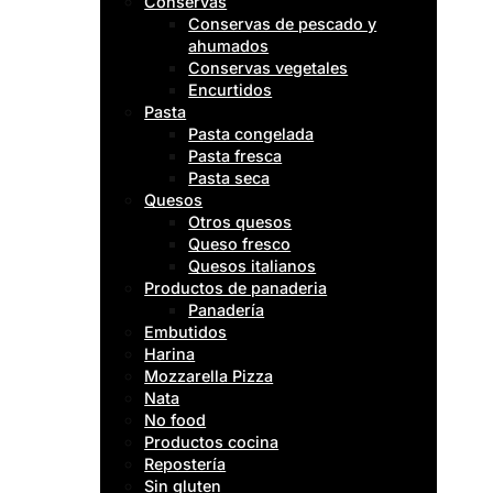
Conservas
Conservas de pescado y
ahumados
Conservas vegetales
Encurtidos
Pasta
Pasta congelada
Pasta fresca
Pasta seca
Quesos
Otros quesos
Queso fresco
Quesos italianos
Productos de panaderia
Panadería
Embutidos
Harina
Mozzarella Pizza
Nata
No food
Productos cocina
Repostería
Sin gluten