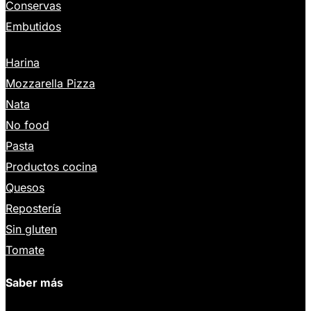
Conservas
Embutidos
Harina
Mozzarella Pizza
Nata
No food
Pasta
Productos cocina
Quesos
Repostería
Sin gluten
Tomate
Saber más