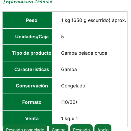
Información técnica
Peso
1 kg (650 g escurrido) aprox.
Unidades/Caja
5
Tipo de producto
Gamba pelada cruda
Caracteristicas
Gamba
Conservación
Congelado
Formato
(10/30)
Venta
1 kg x 1
Pescado congelado
Gamba
Pescado
Apolo