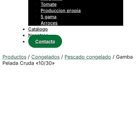
Tomate
Produccion propia
5 gama
Arroces
Catálogo
Nosotros
Contacto
Productos
/
Congelados
/
Pescado congelado
/
Gamba
Pelada Cruda «10/30»