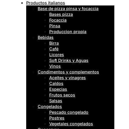
Productos italianos
Base de pizza pinsa y focaccia
Bases pizza
Focaccia
Pinsa
Produccion propia
Bebidas
Birra
Café
Licores
Soft Drinks y Aguas
Vinos
Condimentos y complementos
Aceites y vinagres
Caldos
Especias
Frutos secos
Salsas
Congelados
Pescado congelado
Postres
Vegetales congelados