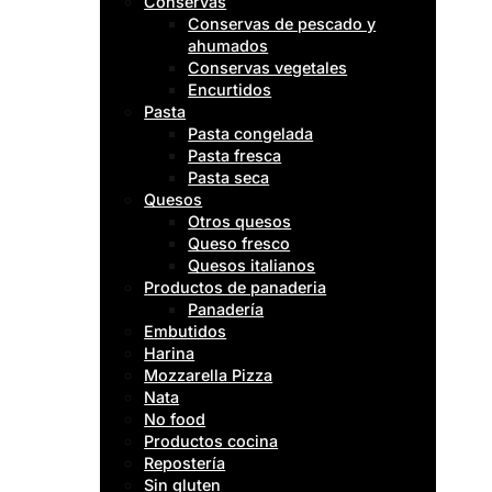
Conservas
Conservas de pescado y
ahumados
Conservas vegetales
Encurtidos
Pasta
Pasta congelada
Pasta fresca
Pasta seca
Quesos
Otros quesos
Queso fresco
Quesos italianos
Productos de panaderia
Panadería
Embutidos
Harina
Mozzarella Pizza
Nata
No food
Productos cocina
Repostería
Sin gluten