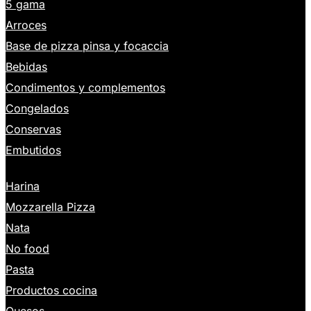
5 gama
Arroces
Base de pizza pinsa y focaccia
Bebidas
Condimentos y complementos
Congelados
Conservas
Embutidos
Harina
Mozzarella Pizza
Nata
No food
Pasta
Productos cocina