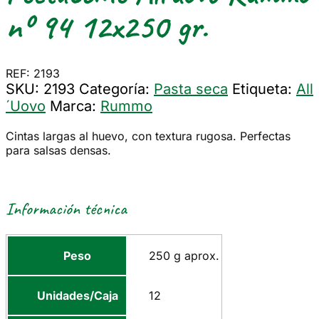
nº 94 12x250 gr.
REF: 2193
SKU:
2193
Categoría:
Pasta seca
Etiqueta:
All
´Uovo
Marca:
Rummo
Cintas largas al huevo, con textura rugosa. Perfectas
para salsas densas.
Información técnica
Peso
250 g aprox.
Unidades/Caja
12