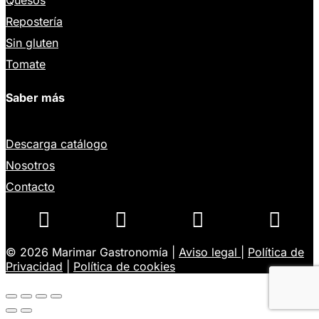
Quesos
Repostería
Sin gluten
Tomate
Saber más
Descarga catálogo
Nosotros
Contacto




© 2026 Marimar Gastronomía |
Aviso legal
|
Política de
Privacidad
|
Política de cookies