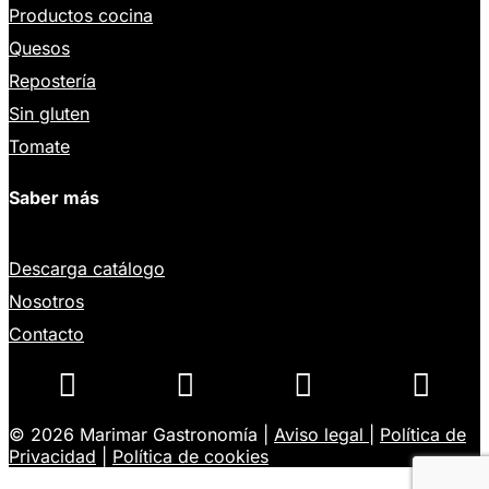
Productos cocina
Quesos
Repostería
Sin gluten
Tomate
Saber más
Descarga catálogo
Nosotros
Contacto




© 2026 Marimar Gastronomía |
Aviso legal
|
Política de
Privacidad
|
Política de cookies