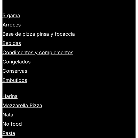
5 gama
Arroces
Base de pizza pinsa y focaccia
Bebidas
Condimentos y complementos
Congelados
Conservas
Embutidos
Harina
Mozzarella Pizza
Nata
No food
Pasta