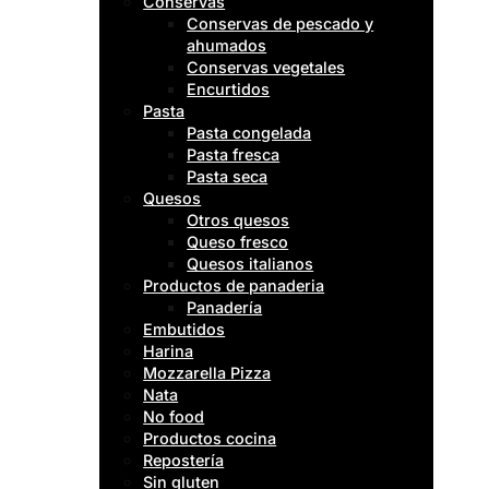
Conservas
Conservas de pescado y
ahumados
Conservas vegetales
Encurtidos
Pasta
Pasta congelada
Pasta fresca
Pasta seca
Quesos
Otros quesos
Queso fresco
Quesos italianos
Productos de panaderia
Panadería
Embutidos
Harina
Mozzarella Pizza
Nata
No food
Productos cocina
Repostería
Sin gluten