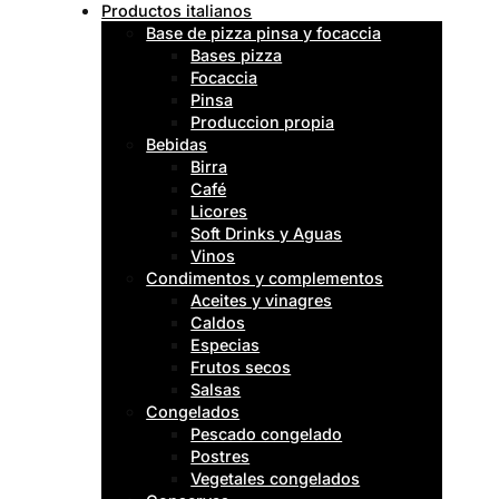
Productos italianos
Base de pizza pinsa y focaccia
Bases pizza
Focaccia
Pinsa
Produccion propia
Bebidas
Birra
Café
Licores
Soft Drinks y Aguas
Vinos
Condimentos y complementos
Aceites y vinagres
Caldos
Especias
Frutos secos
Salsas
Congelados
Pescado congelado
Postres
Vegetales congelados