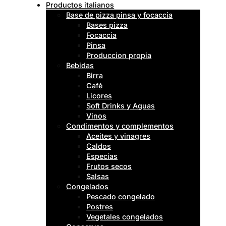
Productos italianos
Base de pizza pinsa y focaccia
Bases pizza
Focaccia
Pinsa
Produccion propia
Bebidas
Birra
Café
Licores
Soft Drinks y Aguas
Vinos
Condimentos y complementos
Aceites y vinagres
Caldos
Especias
Frutos secos
Salsas
Congelados
Pescado congelado
Postres
Vegetales congelados