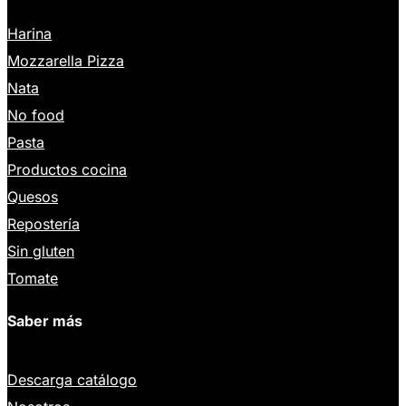
Harina
Mozzarella Pizza
Nata
No food
Pasta
Productos cocina
Quesos
Repostería
Sin gluten
Tomate
Saber más
Descarga catálogo