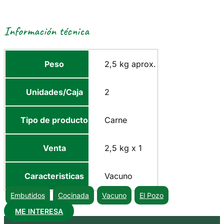
Información técnica
Peso
2,5 kg aprox.
Unidades/Caja
2
Tipo de producto
Carne
Venta
2,5 kg x 1
Caracteristicas
Vacuno
Embutidos
Cocinada
Vacuno
El Pozo
ME INTERESA