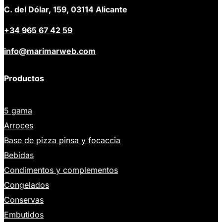
C. del Dólar, 159, 03114 Alicante
+34 965 67 42 59
info@marimarweb.com
Productos
5 gama
Arroces
Base de pizza pinsa y focaccia
Bebidas
Condimentos y complementos
Congelados
Conservas
Embutidos