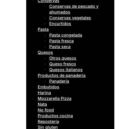
Conservas
Conservas de pescado y
ahumados
Conservas vegetales
Encurtidos
Pasta
Pasta congelada
Pasta fresca
Pasta seca
Quesos
Otros quesos
Queso fresco
Quesos italianos
Productos de panaderia
Panadería
Embutidos
Harina
Mozzarella Pizza
Nata
No food
Productos cocina
Repostería
Sin gluten