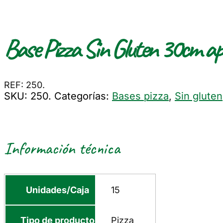
Base Pizza Sin Gluten 30cm ap
REF: 250.
SKU:
250.
Categorías:
Bases pizza
,
Sin gluten
Información técnica
Unidades/Caja
15
Tipo de producto
Pizza