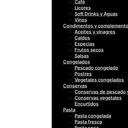
Café
Licores
Soft Drinks y Aguas
Vinos
Condimentos y complement
Aceites y vinagres
Caldos
Especias
Frutos secos
Salsas
Congelados
Pescado congelado
Postres
Vegetales congelados
Conservas
Conservas de pescado
Conservas vegetales
Encurtidos
Pasta
Pasta congelada
Pasta fresca
Pasta seca