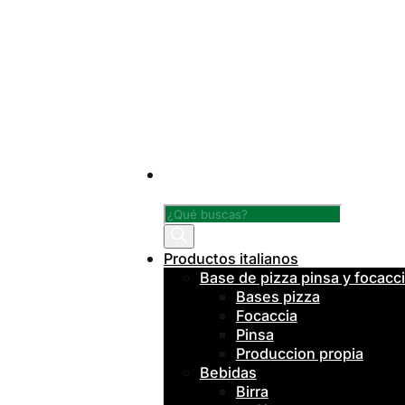
Búsqueda
de
productos
Productos italianos
Base de pizza pinsa y focacc
Bases pizza
Focaccia
Pinsa
Produccion propia
Bebidas
Birra