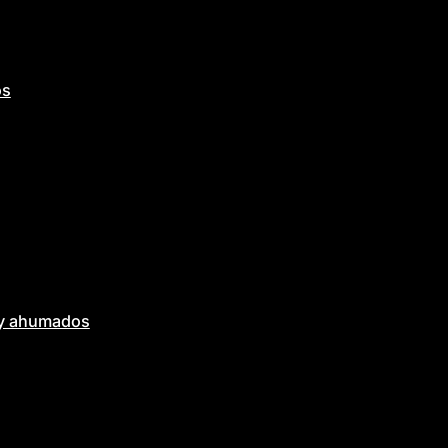
os
 y ahumados