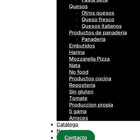
Quesos
Otros quesos
Queso fresco
Quesos italianos
Productos de panaderia
Panadería
Embutidos
Harina
Mozzarella Pizza
Nata
No food
Productos cocina
Repostería
Sin gluten
Tomate
Produccion propia
5 gama
Arroces
Catálogo
Nosotros
Contacto