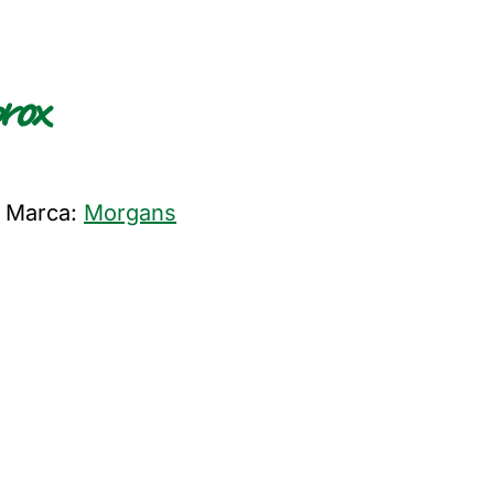
rox
Marca:
Morgans