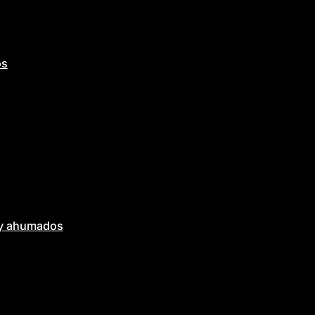
os
 y ahumados