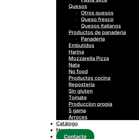
Quesos
Otros quesos
Queso fresco
Quesos italianos
Productos de panaderia
Panadería
Embutidos
Harina
Mozzarella Pizza
Nata
No food
Productos cocina
Repostería
Sin gluten
Tomate
Produccion propia
5 gama
Arroces
Catálogo
Nosotros
Contacto