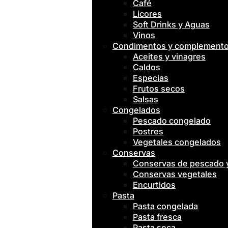
Café
Licores
Soft Drinks y Aguas
Vinos
Condimentos y complement
Aceites y vinagres
Caldos
Especias
Frutos secos
Salsas
Congelados
Pescado congelado
Postres
Vegetales congelados
Conservas
Conservas de pescado
Conservas vegetales
Encurtidos
Pasta
Pasta congelada
Pasta fresca
Pasta seca