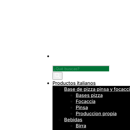
Búsqueda
de
productos
Productos italianos
Base de pizza pinsa y focacc
Bases pizza
Focaccia
Pinsa
Produccion propia
Bebidas
Birra