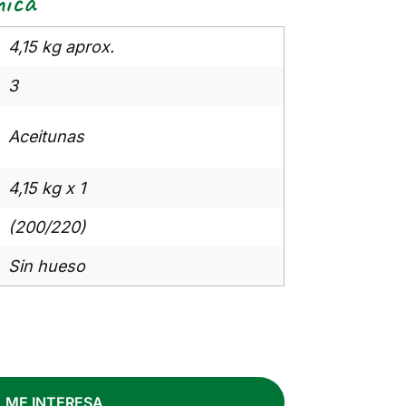
nica
4,15 kg aprox.
3
Aceitunas
4,15 kg x 1
(200/220)
Sin hueso
ME INTERESA