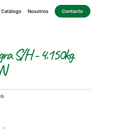
Catálogo
Nosotros
Contacto
gra S/H - 4.150kg.
BN
os