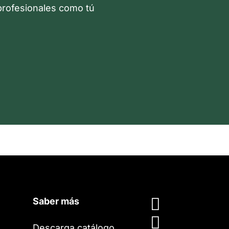
 profesionales como tú

Saber más

Descarga catálogo